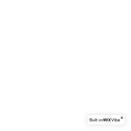
Built on