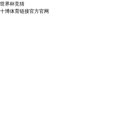
世界杯竞猜
十博体育链接官方官网