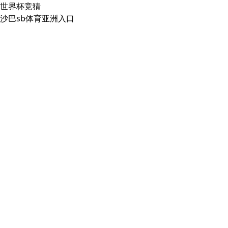
世界杯竞猜
沙巴sb体育亚洲入口