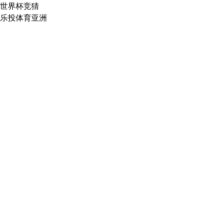
世界杯竞猜
乐投体育亚洲