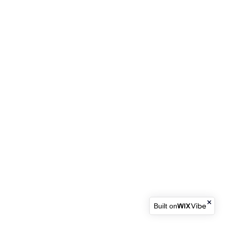
Built on