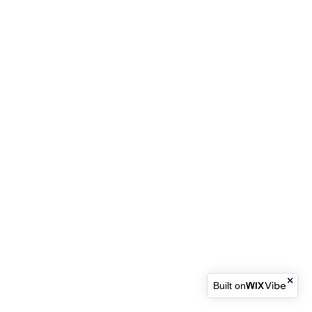
Built on