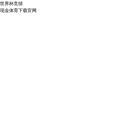
世界杯竞猜
现金体育下载官网