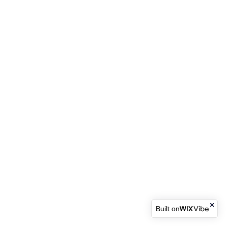
Built on