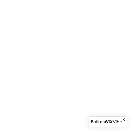
Built on