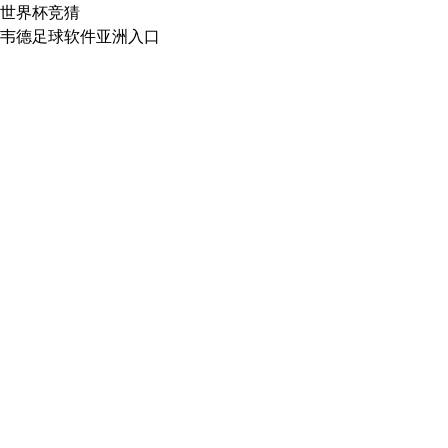
世界杯竞猜
韦德足球软件亚洲入口