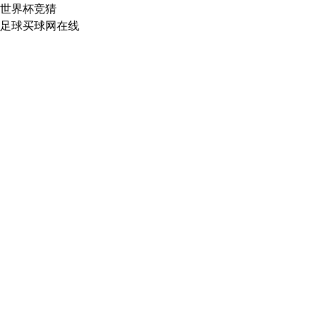
世界杯竞猜
足球买球网在线