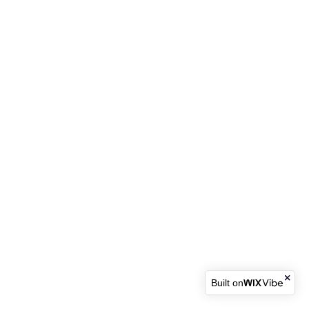
Built on