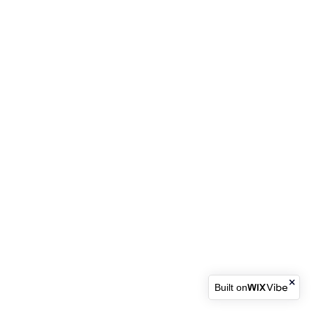
Built on