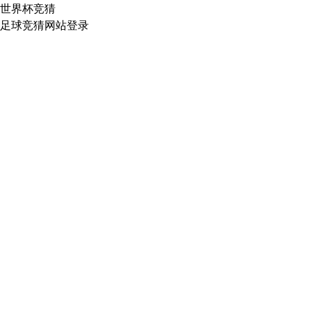
世界杯竞猜
足球竞猜网站登录