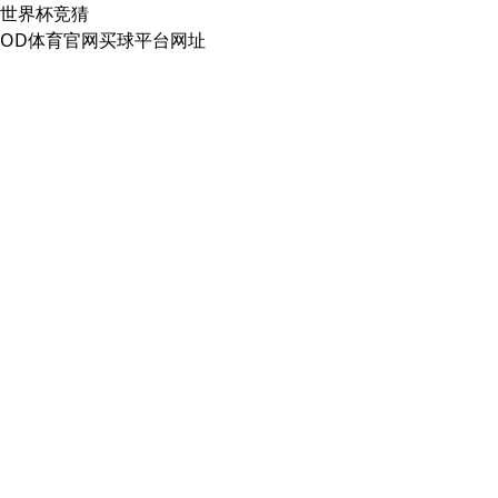
世界杯竞猜
OD体育官网买球平台网址